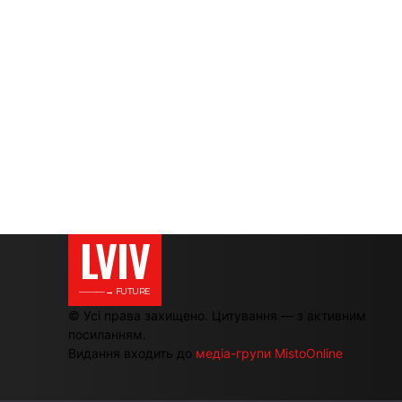
LVIV
———→ FUTURE
© Усі права захищено. Цитування — з активним
посиланням.
Видання входить до
медіа-групи MistoOnline