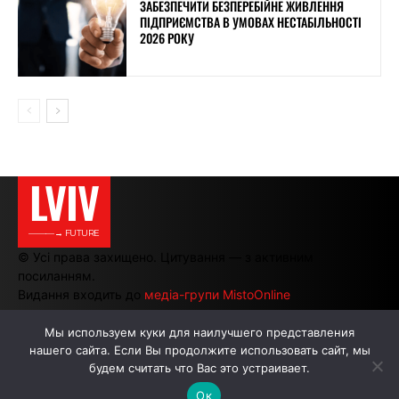
ЗАБЕЗПЕЧИТИ БЕЗПЕРЕБІЙНЕ ЖИВЛЕННЯ
ПІДПРИЄМСТВА В УМОВАХ НЕСТАБІЛЬНОСТІ
2026 РОКУ
LVIV
———→ FUTURE
© Усі права захищено. Цитування — з активним
посиланням.
Видання входить до
медіа-групи MistoOnline
Мы используем куки для наилучшего представления
нашего сайта. Если Вы продолжите использовать сайт, мы
АВТОРИ
РЕКЛАМА НА САЙТІ
будем считать что Вас это устраивает.
Ок