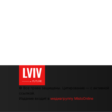
LVIV
———→ FUTURE
© Все права защищены. Цитирование — с активной
ссылкой.
Издание входит в
медиагруппу MistoOnline