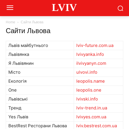
LVIV
Home
Сайти Львова
Сайти Львова
Львів майбутнього
lviv-future.com.ua
Львівянка
lvivyanka.info
Я Львівянин
ilvivyanyn.com
Місто
ulvovi.info
Екологія
leopolis.name
One
leopolis.one
Львівські
lvivski.info
Тренд
lviv-trend.in.ua
Yes Львів
lvivyes.com.ua
BestRest Ресторани Львова
lviv.bestrest.com.ua