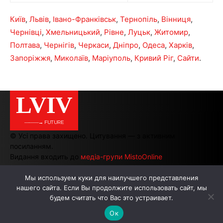
Київ
,
Львів
,
Івано-Франківськ
,
Тернопіль
,
Вінниця
,
Чернівці
,
Хмельницький
,
Рівне
,
Луцьк
,
Житомир
,
Полтава
,
Чернігів
,
Черкаси
,
Дніпро
,
Одеса
,
Харків
,
Запоріжжя
,
Миколаїв
,
Маріуполь
,
Кривий Ріг
,
Сайти
.
LVIV
———→ FUTURE
© Усі права захищено. Цитування — з активним
посиланням.
Видання входить до
медіа-групи MistoOnline
Мы используем куки для наилучшего представления
нашего сайта. Если Вы продолжите использовать сайт, мы
АВТОРИ
РЕКЛАМА НА САЙТІ
будем считать что Вас это устраивает.
Ок
.
.
.