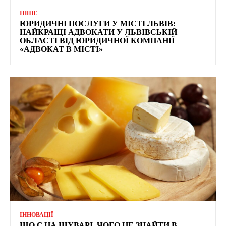
ІНШЕ
ЮРИДИЧНІ ПОСЛУГИ У МІСТІ ЛЬВІВ:
НАЙКРАЩІ АДВОКАТИ У ЛЬВІВСЬКІЙ
ОБЛАСТІ ВІД ЮРИДИЧНОЇ КОМПАНІЇ
«АДВОКАТ В МІСТІ»
ІННОВАЦІЇ
ЩО Є НА ШУВАРІ, ЧОГО НЕ ЗНАЙТИ В