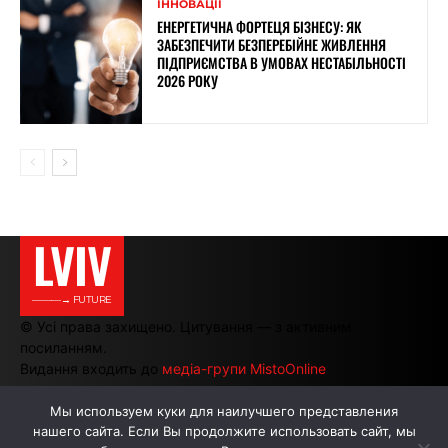
ІННОВАЦІЇ
ЕНЕРГЕТИЧНА ФОРТЕЦЯ БІЗНЕСУ: ЯК
ЗАБЕЗПЕЧИТИ БЕЗПЕРЕБІЙНЕ ЖИВЛЕННЯ
ПІДПРИЄМСТВА В УМОВАХ НЕСТАБІЛЬНОСТІ
2026 РОКУ
LVIV
———→ FUTURE
© Усі права захищено. Цитування — з активним
посиланням.
Видання входить до
медіа-групи MistoOnline
Мы используем куки для наилучшего представления
нашего сайта. Если Вы продолжите использовать сайт, мы
АВТОРИ
РЕКЛАМА НА САЙТІ