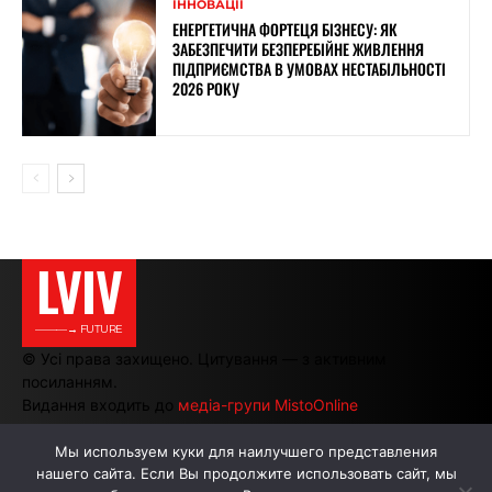
ІННОВАЦІЇ
ЕНЕРГЕТИЧНА ФОРТЕЦЯ БІЗНЕСУ: ЯК
ЗАБЕЗПЕЧИТИ БЕЗПЕРЕБІЙНЕ ЖИВЛЕННЯ
ПІДПРИЄМСТВА В УМОВАХ НЕСТАБІЛЬНОСТІ
2026 РОКУ
LVIV
———→ FUTURE
© Усі права захищено. Цитування — з активним
посиланням.
Видання входить до
медіа-групи MistoOnline
Мы используем куки для наилучшего представления
нашего сайта. Если Вы продолжите использовать сайт, мы
АВТОРИ
РЕКЛАМА НА САЙТІ