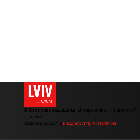
LVIV
———→ FUTURE
© Все права защищены. Цитирование — с активной
ссылкой.
Издание входит в
медиагруппу MistoOnline