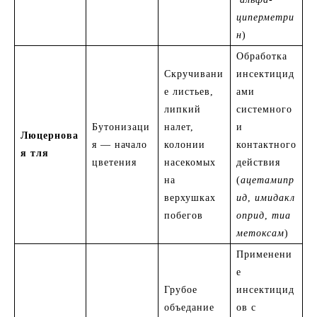
циперметри
н
)
Обработка
Скручивани
инсектицид
е листьев,
ами
липкий
системного
Бутонизаци
налет,
и
Люцернова
я — начало
колонии
контактного
я тля
цветения
насекомых
действия
на
(
ацетамипр
верхушках
ид
,
имидакл
побегов
оприд
,
тиа
метоксам
)
Применени
е
Грубое
инсектицид
объедание
ов с