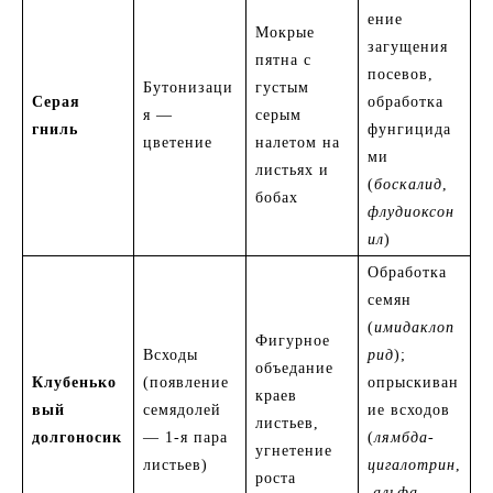
ение
Мокрые
загущения
пятна с
посевов,
Бутонизаци
густым
Серая
обработка
я —
серым
гниль
фунгицида
цветение
налетом на
ми
листьях и
(
боскалид
,
бобах
флудиоксон
ил
)
Обработка
семян
(
имидаклоп
Фигурное
Всходы
рид
);
объедание
Клубенько
(появление
опрыскиван
краев
вый
семядолей
ие всходов
листьев,
долгоносик
— 1-я пара
(
лямбда-
угнетение
листьев)
цигалотрин
,
роста
альфа-