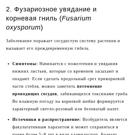
2. Фузариозное увядание и
корневая гниль (
Fusarium
oxysporum
)
Заболевание поражает сосудистую систему растения и
вызывает его преждевременную гибель.
Симптомы:
Начинается с пожелтения и увядания
нижних листьев, которые со временем засыхают и
опадают. Если сделать продольный срез прикорневой
части стебля, можно заметить
потемнение
проводящих сосудов
, забивающихся токсинами гриба.
Во влажную погоду на корневой шейке формируется
характерный светло-розовый или беловатый налет.
Источники и распространение:
Возбудитель является
факультативным паразитом и может сохраняться в
почве более 5–8 лет в виде хламидоспор. Болезнь