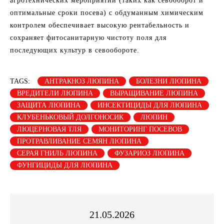
агротехнических мероприятий (таких как севооборот и
оптимальные сроки посева) с обдуманным химическим
контролем обеспечивает высокую рентабельность и
сохраняет фитосанитарную чистоту поля для
последующих культур в севообороте.
TAGS:
АНТРАКНОЗ ЛЮПИНА
БОЛЕЗНИ ЛЮПИНА
ВРЕДИТЕЛИ ЛЮПИНА
ВЫРАЩИВАНИЕ ЛЮПИНА
ЗАЩИТА ЛЮПИНА
ИНСЕКТИЦИДЫ ДЛЯ ЛЮПИНА
КЛУБЕНЬКОВЫЙ ДОЛГОНОСИК
ЛЮПИН
ЛЮЦЕРНОВАЯ ТЛЯ
МОНИТОРИНГ ПОСЕВОВ
ПРОТРАВЛИВАНИЕ СЕМЯН ЛЮПИНА
СЕРАЯ ГНИЛЬ ЛЮПИНА
ФУЗАРИОЗ ЛЮПИНА
ФУНГИЦИДЫ ДЛЯ ЛЮПИНА
21.05.2026