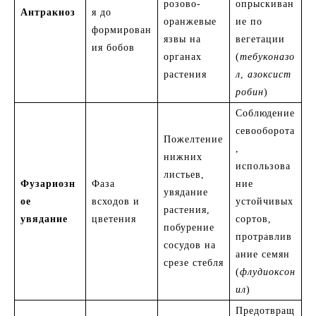
розово-
опрыскиван
Антракноз
я до
оранжевые
ие по
формирован
язвы на
вегетации
ия бобов
органах
(
тебуконазо
растения
л
,
азоксист
робин
)
Соблюдение
севооборота
Пожелтение
,
нижних
использова
листьев,
Фузариозн
Фаза
ние
увядание
ое
всходов и
устойчивых
растения,
увядание
цветения
сортов,
побурение
протравлив
сосудов на
ание семян
срезе стебля
(
флудиоксон
ил
)
Предотвращ