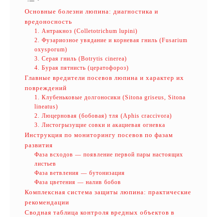
Основные болезни люпина: диагностика и
вредоносность
1. Антракноз (Colletotrichum lupini)
2. Фузариозное увядание и корневая гниль (Fusarium
oxysporum)
3. Серая гниль (Botrytis cinerea)
4. Бурая пятнисть (цератофороз)
Главные вредители посевов люпина и характер их
повреждений
1. Клубеньковые долгоносики (Sitona griseus, Sitona
lineatus)
2. Люцерновая (бобовая) тля (Aphis craccivora)
3. Листогрызущие совки и акациевая огневка
Инструкция по мониторингу посевов по фазам
развития
Фаза всходов — появление первой пары настоящих
листьев
Фаза ветвления — бутонизация
Фаза цветения — налив бобов
Комплексная система защиты люпина: практические
рекомендации
Сводная таблица контроля вредных объектов в