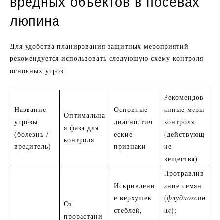
вредных объектов в посевах
люпина
Для удобства планирования защитных мероприятий
рекомендуется использовать следующую схему контроля
основных угроз:
Рекомендов
Название
Основные
анные меры
Оптимальна
угрозы
диагностич
контроля
я фаза для
(болезнь /
еские
(действующ
контроля
вредитель)
признаки
ие
вещества)
Протравлив
Искривлени
ание семян
е верхушек
(
флудиоксон
От
стеблей,
ил
);
прорастани