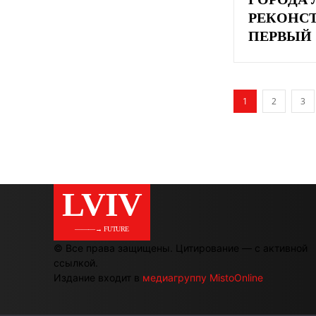
РЕКОНС
ПЕРВЫЙ 
1
2
3
LVIV
———→ FUTURE
© Все права защищены. Цитирование — с активной
ссылкой.
Издание входит в
медиагруппу MistoOnline