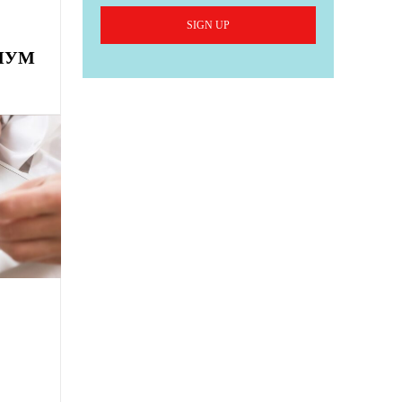
SIGN UP
МУМ