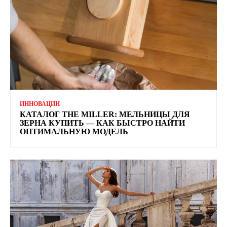
ИННОВАЦИИ
КАТАЛОГ THE MILLER: МЕЛЬНИЦЫ ДЛЯ
ЗЕРНА КУПИТЬ — КАК БЫСТРО НАЙТИ
ОПТИМАЛЬНУЮ МОДЕЛЬ