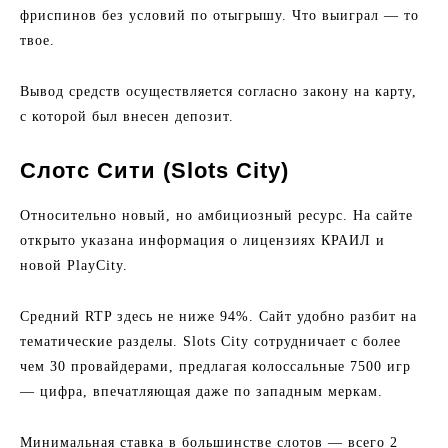
фриспинов без условий по отыгрышу. Что выиграл — то
твое.
Вывод средств осуществляется согласно закону на карту,
с которой был внесен депозит.
Слотс Сити (Slots City)
Относительно новый, но амбициозный ресурс. На сайте
открыто указана информация о лицензиях КРАИЛ и
новой PlayCity.
Средний RTP здесь не ниже 94%. Сайт удобно разбит на
тематические разделы. Slots City сотрудничает с более
чем 30 провайдерами, предлагая колоссальные 7500 игр
— цифра, впечатляющая даже по западным меркам.
Минимальная ставка в большинстве слотов — всего 2