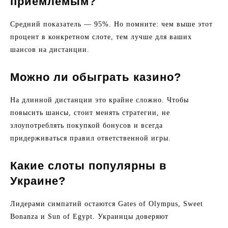
приемлемым?
Средний показатель — 95%. Но помните: чем выше этот
процент в конкретном слоте, тем лучше для ваших
шансов на дистанции.
Можно ли обыграть казино?
На длинной дистанции это крайне сложно. Чтобы
повысить шансы, стоит менять стратегии, не
злоупотреблять покупкой бонусов и всегда
придерживаться правил ответственной игры.
Какие слоты популярны в
Украине?
Лидерами симпатий остаются Gates of Olympus, Sweet
Bonanza и Sun of Egypt. Украинцы доверяют