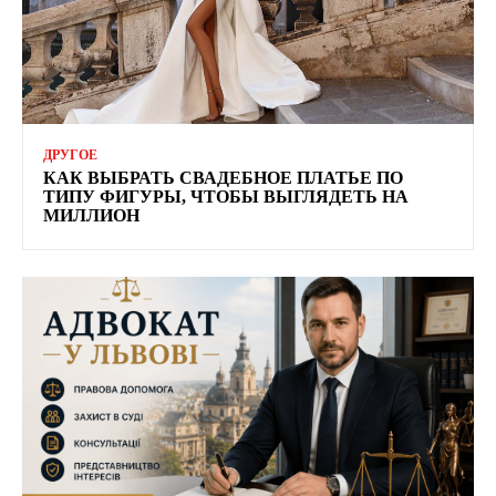
ДРУГОЕ
КАК ВЫБРАТЬ СВАДЕБНОЕ ПЛАТЬЕ ПО
ТИПУ ФИГУРЫ, ЧТОБЫ ВЫГЛЯДЕТЬ НА
МИЛЛИОН