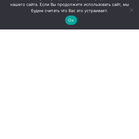
нашего сайта. Если Вы продолжите использовать сайт, мы
будем считать что Вас это устраивает.
Ок