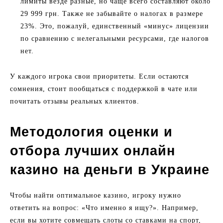
лимиты везде разные, но чаще всего составляют около
29 999 грн. Также не забывайте о налогах в размере
23%. Это, пожалуй, единственный «минус» лицензии
по сравнению с нелегальными ресурсами, где налогов
нет.
У каждого игрока свои приоритеты. Если остаются
сомнения, стоит пообщаться с поддержкой в чате или
почитать отзывы реальных клиентов.
Методология оценки и
отбора лучших онлайн
казино на деньги в Украине
Чтобы найти оптимальное казино, игроку нужно
ответить на вопрос: «Что именно я ищу?». Например,
если вы хотите совмещать слоты со ставками на спорт,