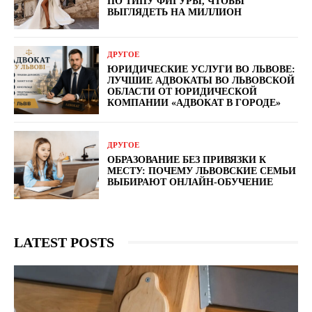
ПО ТИПУ ФИГУРЫ, ЧТОБЫ
ВЫГЛЯДЕТЬ НА МИЛЛИОН
ДРУГОЕ
ЮРИДИЧЕСКИЕ УСЛУГИ ВО ЛЬВОВЕ:
ЛУЧШИЕ АДВОКАТЫ ВО ЛЬВОВСКОЙ
ОБЛАСТИ ОТ ЮРИДИЧЕСКОЙ
КОМПАНИИ «АДВОКАТ В ГОРОДЕ»
ДРУГОЕ
ОБРАЗОВАНИЕ БЕЗ ПРИВЯЗКИ К
МЕСТУ: ПОЧЕМУ ЛЬВОВСКИЕ СЕМЬИ
ВЫБИРАЮТ ОНЛАЙН-ОБУЧЕНИЕ
LATEST POSTS