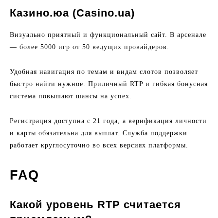
Казино.юа (Casino.ua)
Визуально приятный и функциональный сайт. В арсенале
— более 5000 игр от 50 ведущих провайдеров.
Удобная навигация по темам и видам слотов позволяет
быстро найти нужное. Приличный RTP и гибкая бонусная
система повышают шансы на успех.
Регистрация доступна с 21 года, а верификация личности
и карты обязательна для выплат. Служба поддержки
работает круглосуточно во всех версиях платформы.
FAQ
Какой уровень RTP считается