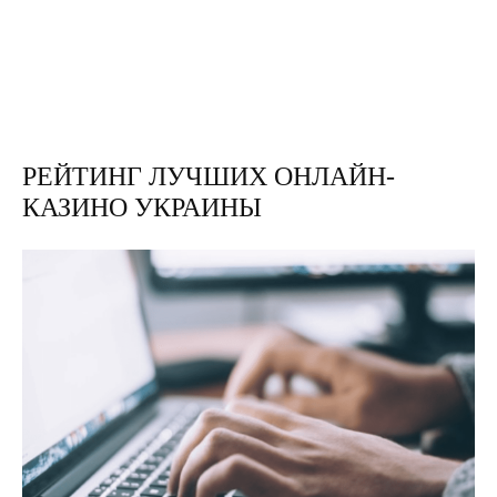
РЕЙТИНГ ЛУЧШИХ ОНЛАЙН-
КАЗИНО УКРАИНЫ