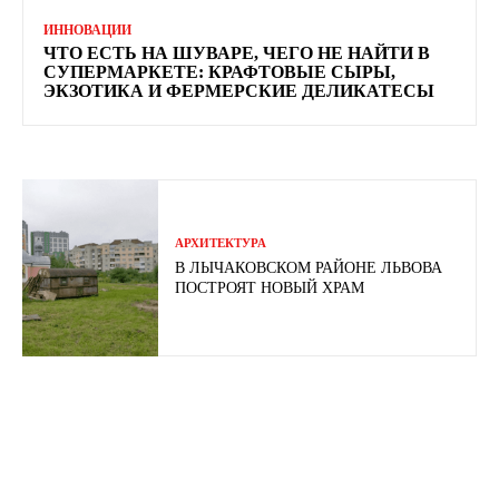
ИННОВАЦИИ
ЧТО ЕСТЬ НА ШУВАРЕ, ЧЕГО НЕ НАЙТИ В
СУПЕРМАРКЕТЕ: КРАФТОВЫЕ СЫРЫ,
ЭКЗОТИКА И ФЕРМЕРСКИЕ ДЕЛИКАТЕСЫ
АРХИТЕКТУРА
В ЛЫЧАКОВСКОМ РАЙОНЕ ЛЬВОВА
ПОСТРОЯТ НОВЫЙ ХРАМ