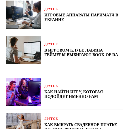
ДРУГОЕ
ИГРОВЫЕ АППАРАТЫ ПАРИМАТЧ В
УКРАИНЕ
ДРУГОЕ
В ИГРОВОМ КЛУБЕ ЛАВИНА
ГЕЙМЕРЫ ВЫБИРАЮТ BOOK OF RA
ДРУГОЕ
КАК НАЙТИ ИГРУ, КОТОРАЯ
ПОДОЙДЕТ ИМЕННО ВАМ
ДРУГОЕ
КАК ВЫБРАТЬ СВАДЕБНОЕ ПЛАТЬЕ