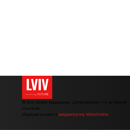
LVIV
———→ FUTURE
© Все права защищены. Цитирование — с активной
ссылкой.
Издание входит в
медиагруппу MistoOnline