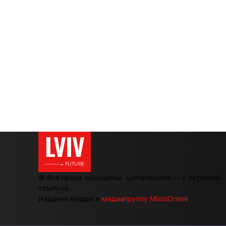
LVIV
———→ FUTURE
© Все права защищены. Цитирование — с активной
ссылкой.
Издание входит в
медиагруппу MistoOnline