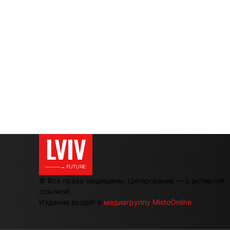
LVIV
———→ FUTURE
© Все права защищены. Цитирование — с активной
ссылкой.
Издание входит в
медиагруппу MistoOnline