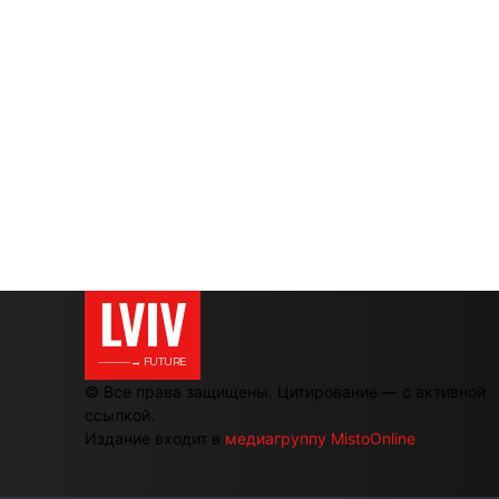
LVIV
———→ FUTURE
© Все права защищены. Цитирование — с активной
ссылкой.
Издание входит в
медиагруппу MistoOnline