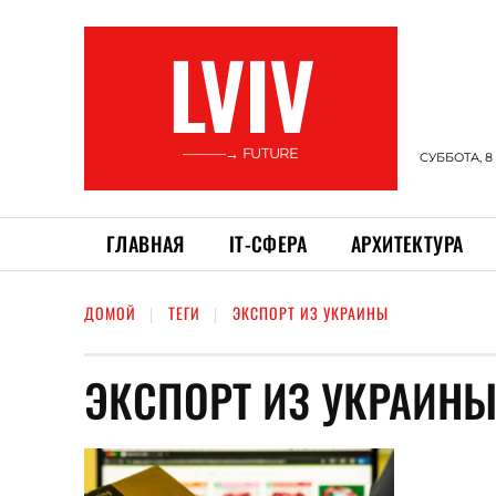
LVIV
———→ FUTURE
СУББОТА, 8
ГЛАВНАЯ
ІТ-СФЕРА
АРХИТЕКТУРА
ДОМОЙ
ТЕГИ
ЭКСПОРТ ИЗ УКРАИНЫ
ЭКСПОРТ ИЗ УКРАИН