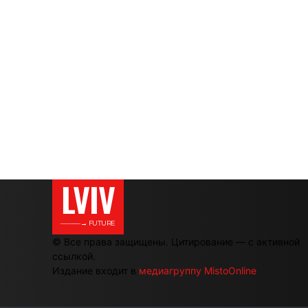
LVIV
———→ FUTURE
© Все права защищены. Цитирование — с активной
ссылкой.
Издание входит в
медиагруппу MistoOnline