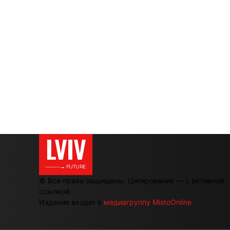
LVIV
———→ FUTURE
© Все права защищены. Цитирование — с активной
ссылкой.
Издание входит в
медиагруппу MistoOnline