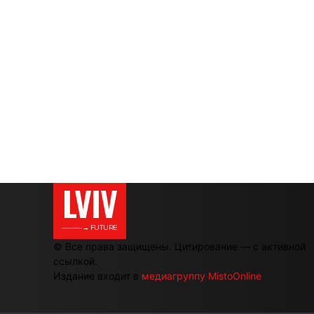
LVIV
———→ FUTURE
© Все права защищены. Цитирование — с активной
ссылкой.
Издание входит в
медиагруппу MistoOnline