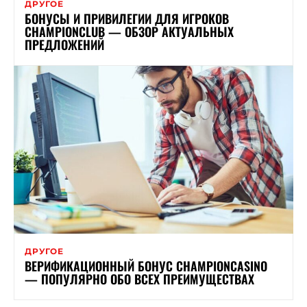
ДРУГОЕ
БОНУСЫ И ПРИВИЛЕГИИ ДЛЯ ИГРОКОВ
CHAMPIONCLUB — ОБЗОР АКТУАЛЬНЫХ
ПРЕДЛОЖЕНИЙ
ДРУГОЕ
ВЕРИФИКАЦИОННЫЙ БОНУС CHAMPIONCASINO
— ПОПУЛЯРНО ОБО ВСЕХ ПРЕИМУЩЕСТВАХ