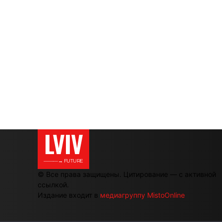
LVIV
———→ FUTURE
© Все права защищены. Цитирование — с активной
ссылкой.
Издание входит в
медиагруппу MistoOnline