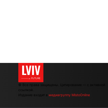
LVIV
———→ FUTURE
© Все права защищены. Цитирование — с активной
ссылкой.
Издание входит в
медиагруппу MistoOnline