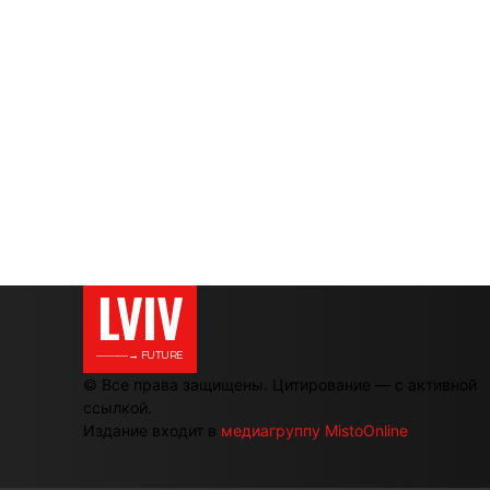
LVIV
———→ FUTURE
© Все права защищены. Цитирование — с активной
ссылкой.
Издание входит в
медиагруппу MistoOnline