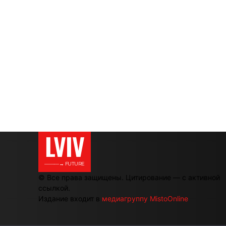
LVIV
———→ FUTURE
© Все права защищены. Цитирование — с активной
ссылкой.
Издание входит в
медиагруппу MistoOnline