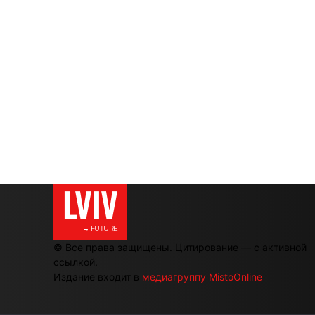
LVIV
———→ FUTURE
© Все права защищены. Цитирование — с активной
ссылкой.
Издание входит в
медиагруппу MistoOnline