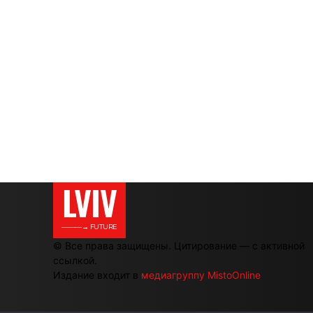
LVIV
———→ FUTURE
© Все права защищены. Цитирование — с активной
ссылкой.
Издание входит в
медиагруппу MistoOnline