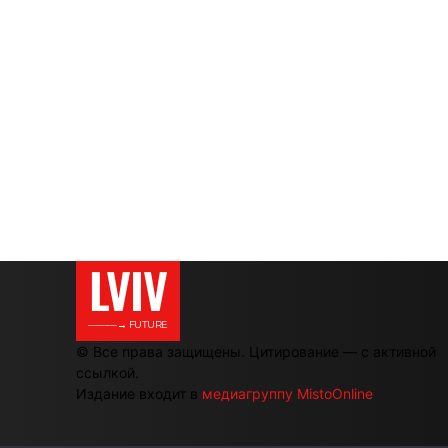
LVIV
———→ FUTURE
© Все права защищены. Цитирование — с активной
ссылкой.
Издание входит в
медиагруппу MistoOnline