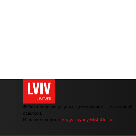
LVIV
———→ FUTURE
© Все права защищены. Цитирование — с активной
ссылкой.
Издание входит в
медиагруппу MistoOnline