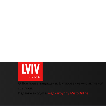
LVIV
———→ FUTURE
© Все права защищены. Цитирование — с активной
ссылкой.
Издание входит в
медиагруппу MistoOnline