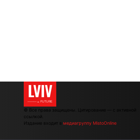
LVIV
———→ FUTURE
© Все права защищены. Цитирование — с активной
ссылкой.
Издание входит в
медиагруппу MistoOnline