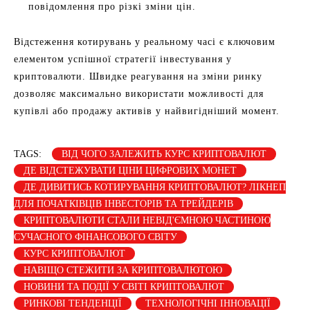
повідомлення про різкі зміни цін.
Відстеження котирувань у реальному часі є ключовим
елементом успішної стратегії інвестування у
криптовалюти. Швидке реагування на зміни ринку
дозволяє максимально використати можливості для
купівлі або продажу активів у найвигідніший момент.
TAGS:
ВІД ЧОГО ЗАЛЕЖИТЬ КУРС КРИПТОВАЛЮТ
ДЕ ВІДСТЕЖУВАТИ ЦІНИ ЦИФРОВИХ МОНЕТ
ДЕ ДИВИТИСЬ КОТИРУВАННЯ КРИПТОВАЛЮТ? ЛІКНЕП
ДЛЯ ПОЧАТКІВЦІВ ІНВЕСТОРІВ ТА ТРЕЙДЕРІВ
КРИПТОВАЛЮТИ СТАЛИ НЕВІД'ЄМНОЮ ЧАСТИНОЮ
СУЧАСНОГО ФІНАНСОВОГО СВІТУ
КУРС КРИПТОВАЛЮТ
НАВІЩО СТЕЖИТИ ЗА КРИПТОВАЛЮТОЮ
НОВИНИ ТА ПОДІЇ У СВІТІ КРИПТОВАЛЮТ
РИНКОВІ ТЕНДЕНЦІЇ
ТЕХНОЛОГІЧНІ ІННОВАЦІЇ