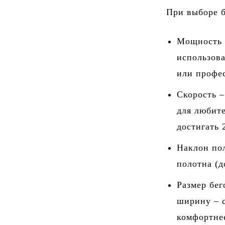
При выборе б
Мощность д
использова
или профес
Скорость –
для любит
достигать 
Наклон пол
полотна (д
Размер бег
ширину – 
комфортнее