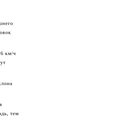
шнего
ровок
16 км/ч
гут
клона
в
дь, тем