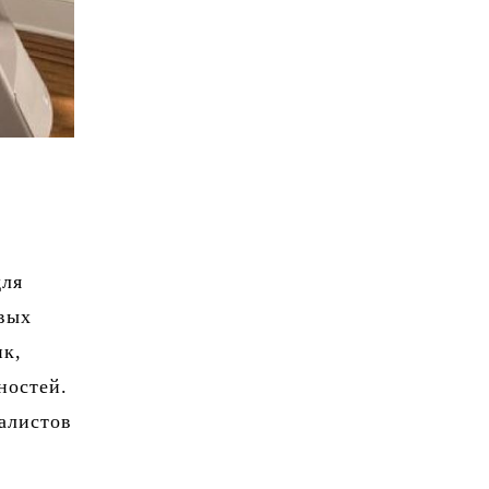
для
овых
ик,
ностей.
алистов