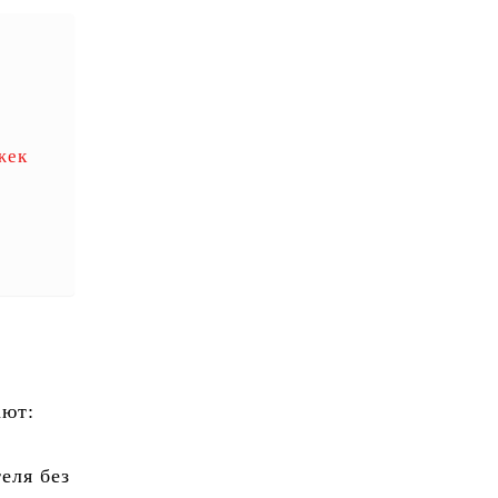
жек
ют:
еля без