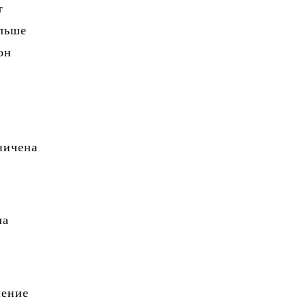
т
льше
он
ничена
.
ла
ление