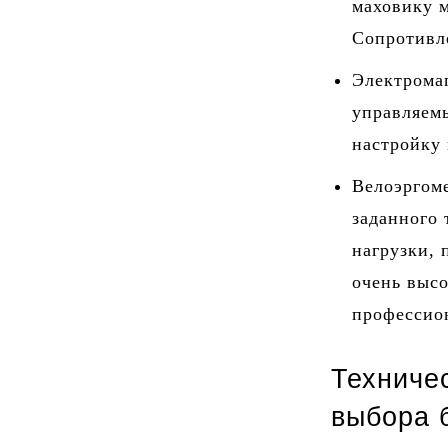
маховику 
Сопротивле
Электрома
управляем
настройку
Велоэргоме
заданного
нагрузки,
очень высо
профессио
Техниче
выбора 