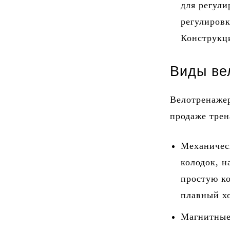
для регул
регулировк
Конструкци
Виды ве
Велотренажер
продаже трен
Механичес
колодок, 
простую к
плавный х
Магнитные