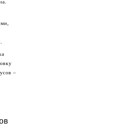
на.
ами,
.
ка
ровку
усов –
я
ов