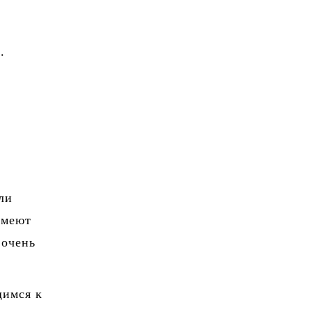
.
ли
имеют
 очень
щимся к