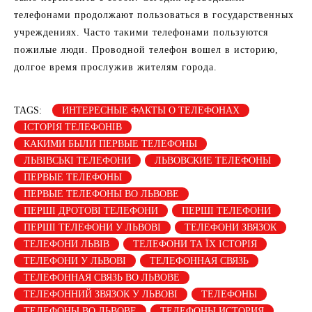
телефонами продолжают пользоваться в государственных
учреждениях. Часто такими телефонами пользуются
пожилые люди. Проводной телефон вошел в историю,
долгое время прослужив жителям города.
TAGS:
ИНТЕРЕСНЫЕ ФАКТЫ О ТЕЛЕФОНАХ
ІСТОРІЯ ТЕЛЕФОНІВ
КАКИМИ БЫЛИ ПЕРВЫЕ ТЕЛЕФОНЫ
ЛЬВІВСЬКІ ТЕЛЕФОНИ
ЛЬВОВСКИЕ ТЕЛЕФОНЫ
ПЕРВЫЕ ТЕЛЕФОНЫ
ПЕРВЫЕ ТЕЛЕФОНЫ ВО ЛЬВОВЕ
ПЕРШІ ДРОТОВІ ТЕЛЕФОНИ
ПЕРШІ ТЕЛЕФОНИ
ПЕРШІ ТЕЛЕФОНИ У ЛЬВОВІ
ТЕЛЕФОНИ ЗВЯЗОК
ТЕЛЕФОНИ ЛЬВІВ
ТЕЛЕФОНИ ТА ЇХ ІСТОРІЯ
ТЕЛЕФОНИ У ЛЬВОВІ
ТЕЛЕФОННАЯ СВЯЗЬ
ТЕЛЕФОННАЯ СВЯЗЬ ВО ЛЬВОВЕ
ТЕЛЕФОННИЙ ЗВЯЗОК У ЛЬВОВІ
ТЕЛЕФОНЫ
ТЕЛЕФОНЫ ВО ЛЬВОВЕ
ТЕЛЕФОНЫ ИСТОРИЯ