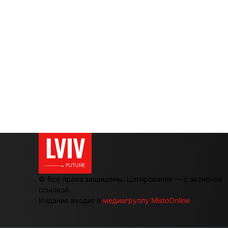
LVIV
———→ FUTURE
© Все права защищены. Цитирование — с активной
ссылкой.
Издание входит в
медиагруппу MistoOnline