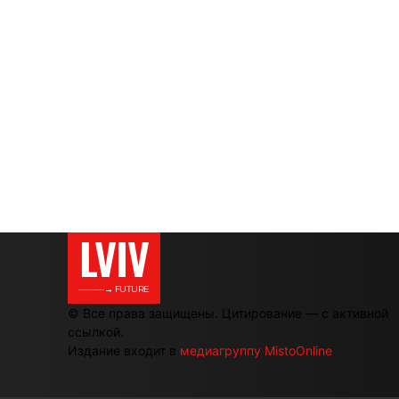
LVIV
———→ FUTURE
© Все права защищены. Цитирование — с активной
ссылкой.
Издание входит в
медиагруппу MistoOnline