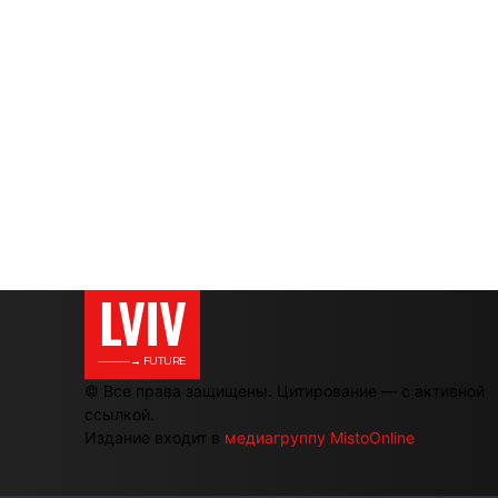
LVIV
———→ FUTURE
© Все права защищены. Цитирование — с активной
ссылкой.
Издание входит в
медиагруппу MistoOnline