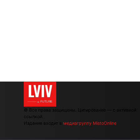
LVIV
———→ FUTURE
© Все права защищены. Цитирование — с активной
ссылкой.
Издание входит в
медиагруппу MistoOnline