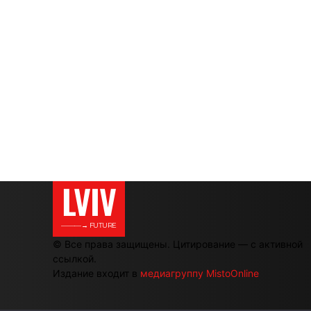
LVIV
———→ FUTURE
© Все права защищены. Цитирование — с активной
ссылкой.
Издание входит в
медиагруппу MistoOnline