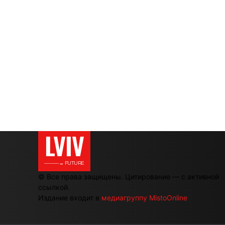
LVIV
———→ FUTURE
© Все права защищены. Цитирование — с активной
ссылкой.
Издание входит в
медиагруппу MistoOnline