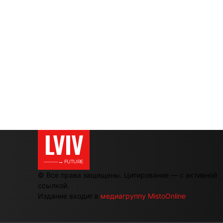
LVIV
———→ FUTURE
© Все права защищены. Цитирование — с активной
ссылкой.
Издание входит в
медиагруппу MistoOnline