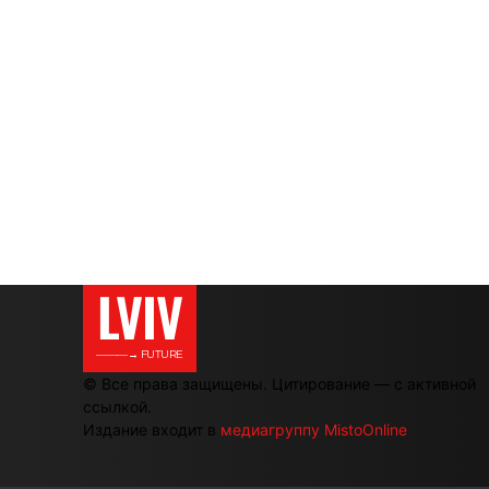
LVIV
———→ FUTURE
© Все права защищены. Цитирование — с активной
ссылкой.
Издание входит в
медиагруппу MistoOnline