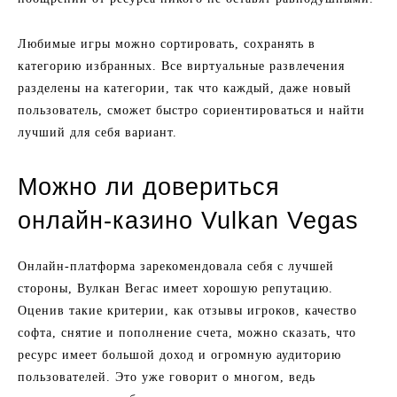
Любимые игры можно сортировать, сохранять в
категорию избранных. Все виртуальные развлечения
разделены на категории, так что каждый, даже новый
пользователь, сможет быстро сориентироваться и найти
лучший для себя вариант.
Можно ли довериться
онлайн-казино Vulkan Vegas
Онлайн-платформа зарекомендовала себя с лучшей
стороны, Вулкан Вегас имеет хорошую репутацию.
Оценив такие критерии, как отзывы игроков, качество
софта, снятие и пополнение счета, можно сказать, что
ресурс имеет большой доход и огромную аудиторию
пользователей. Это уже говорит о многом, ведь