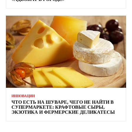
ИННОВАЦИИ
ЧТО ЕСТЬ НА ШУВАРЕ, ЧЕГО НЕ НАЙТИ В
СУПЕРМАРКЕТЕ: КРАФТОВЫЕ СЫРЫ,
ЭКЗОТИКА И ФЕРМЕРСКИЕ ДЕЛИКАТЕСЫ