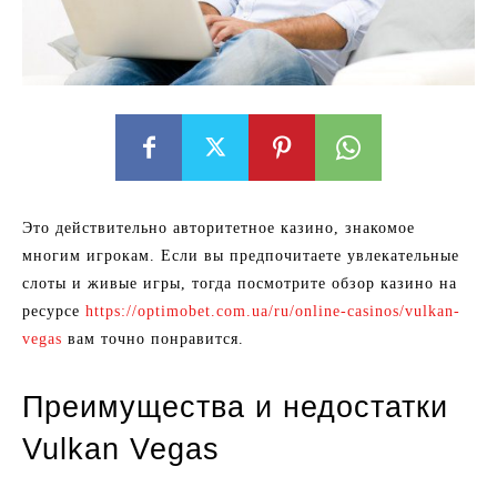
Это действительно авторитетное казино, знакомое
многим игрокам. Если вы предпочитаете увлекательные
слоты и живые игры, тогда посмотрите обзор казино на
ресурсе
https://optimobet.com.ua/ru/online-casinos/vulkan-
vegas
вам точно понравится.
Преимущества и недостатки
Vulkan Vegas