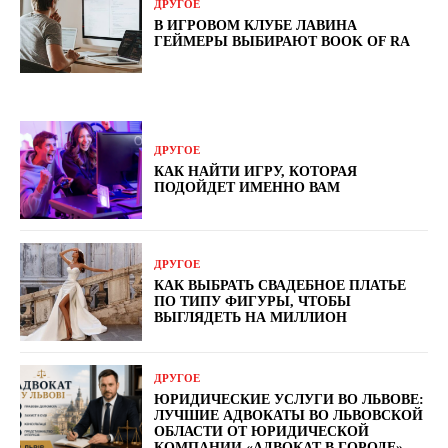
ДРУГОЕ
В ИГРОВОМ КЛУБЕ ЛАВИНА
ГЕЙМЕРЫ ВЫБИРАЮТ BOOK OF RA
ДРУГОЕ
КАК НАЙТИ ИГРУ, КОТОРАЯ
ПОДОЙДЕТ ИМЕННО ВАМ
ДРУГОЕ
КАК ВЫБРАТЬ СВАДЕБНОЕ ПЛАТЬЕ
ПО ТИПУ ФИГУРЫ, ЧТОБЫ
ВЫГЛЯДЕТЬ НА МИЛЛИОН
ДРУГОЕ
ЮРИДИЧЕСКИЕ УСЛУГИ ВО ЛЬВОВЕ:
ЛУЧШИЕ АДВОКАТЫ ВО ЛЬВОВСКОЙ
ОБЛАСТИ ОТ ЮРИДИЧЕСКОЙ
КОМПАНИИ «АДВОКАТ В ГОРОДЕ»