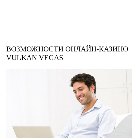
ВОЗМОЖНОСТИ ОНЛАЙН-КАЗИНО
VULKAN VEGAS