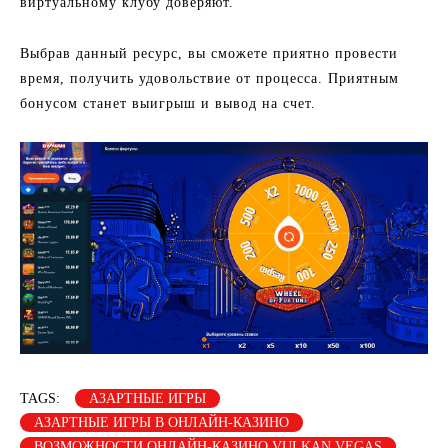
виртуальному клубу доверяют.
Выбрав данный ресурс, вы сможете приятно провести
время, получить удовольствие от процесса. Приятным
бонусом станет выигрыш и вывод на счет.
TAGS:
АЗАРТНЫЕ ИГРЫ
АЗАРТНЫЕ ИГРЫ В ОНЛАЙН-КАЗИНО
ВОЗМОЖНОСТИ ОНЛАЙН-КАЗИНО VULKAN VEGAS