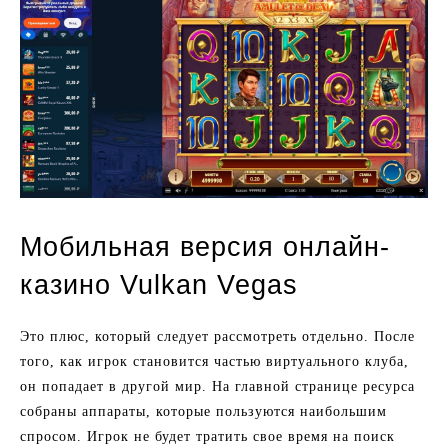
Мобильная версия онлайн-
казино Vulkan Vegas
Это плюс, который следует рассмотреть отдельно. После
того, как игрок становится частью виртуального клуба,
он попадает в другой мир. На главной странице ресурса
собраны аппараты, которые пользуются наибольшим
спросом. Игрок не будет тратить свое время на поиск