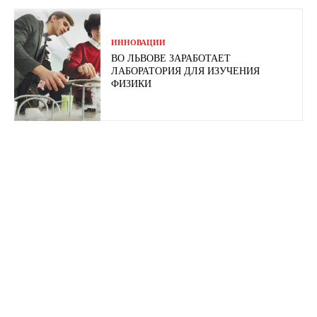
ИННОВАЦИИ
ВО ЛЬВОВЕ ЗАРАБОТАЕТ
ЛАБОРАТОРИЯ ДЛЯ ИЗУЧЕНИЯ
ФИЗИКИ