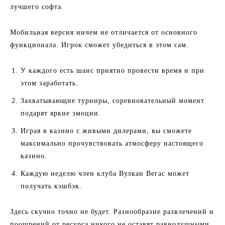
лучшего софта.
Мобильная версия ничем не отличается от основного
функционала. Игрок сможет убедиться в этом сам.
У каждого есть шанс приятно провести время и при
этом заработать.
Захватывающие турниры, соревновательный момент
подарят яркие эмоции.
Играя в казино с живыми дилерами, вы сможете
максимально прочувствовать атмосферу настоящего
казино.
Каждую неделю член клуба Вулкан Вегас может
получать кэшбэк.
Здесь скучно точно не будет. Разнообразие развлечений и
поощрений от ресурса никого не оставят равнодушными.