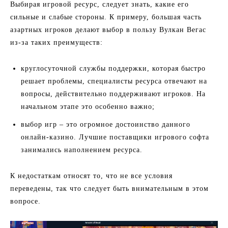
Выбирая игровой ресурс, следует знать, какие его
сильные и слабые стороны. К примеру, большая часть
азартных игроков делают выбор в пользу Вулкан Вегас
из-за таких преимуществ:
круглосуточной службы поддержки, которая быстро
решает проблемы, специалисты ресурса отвечают на
вопросы, действительно поддерживают игроков. На
начальном этапе это особенно важно;
выбор игр – это огромное достоинство данного
онлайн-казино. Лучшие поставщики игрового софта
занимались наполнением ресурса.
К недостаткам относят то, что не все условия
переведены, так что следует быть внимательным в этом
вопросе.