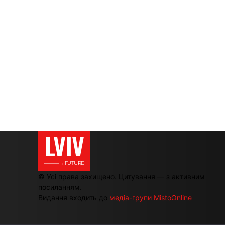
LVIV
———→ FUTURE
© Усі права захищено. Цитування — з активним
посиланням.
Видання входить до
медіа-групи MistoOnline