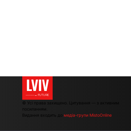
LVIV
———→ FUTURE
© Усі права захищено. Цитування — з активним
посиланням.
Видання входить до
медіа-групи MistoOnline