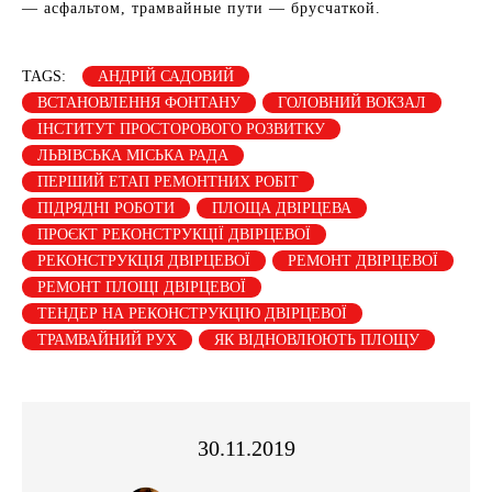
— асфальтом, трамвайные пути — брусчаткой.
TAGS:
АНДРІЙ САДОВИЙ
ВСТАНОВЛЕННЯ ФОНТАНУ
ГОЛОВНИЙ ВОКЗАЛ
ІНСТИТУТ ПРОСТОРОВОГО РОЗВИТКУ
ЛЬВІВСЬКА МІСЬКА РАДА
ПЕРШИЙ ЕТАП РЕМОНТНИХ РОБІТ
ПІДРЯДНІ РОБОТИ
ПЛОЩА ДВІРЦЕВА
ПРОЄКТ РЕКОНСТРУКЦІЇ ДВІРЦЕВОЇ
РЕКОНСТРУКЦІЯ ДВІРЦЕВОЇ
РЕМОНТ ДВІРЦЕВОЇ
РЕМОНТ ПЛОЩІ ДВІРЦЕВОЇ
ТЕНДЕР НА РЕКОНСТРУКЦІЮ ДВІРЦЕВОЇ
ТРАМВАЙНИЙ РУХ
ЯК ВІДНОВЛЮЮТЬ ПЛОЩУ
30.11.2019