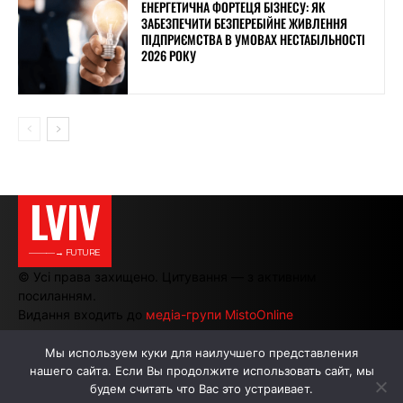
ЕНЕРГЕТИЧНА ФОРТЕЦЯ БІЗНЕСУ: ЯК
ЗАБЕЗПЕЧИТИ БЕЗПЕРЕБІЙНЕ ЖИВЛЕННЯ
ПІДПРИЄМСТВА В УМОВАХ НЕСТАБІЛЬНОСТІ
2026 РОКУ
LVIV
———→ FUTURE
© Усі права захищено. Цитування — з активним
посиланням.
Видання входить до
медіа-групи MistoOnline
Мы используем куки для наилучшего представления
нашего сайта. Если Вы продолжите использовать сайт, мы
АВТОРИ
РЕКЛАМА НА САЙТІ
будем считать что Вас это устраивает.