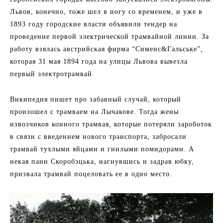
Львов, конечно, тоже шел в ногу со временем, и уже в
1893 году городские власти объявили тендер на
проведение первой электрической трамвайной линии. За
работу взялась австрийская фирма “Сименс&Гальське”,
которая 31 мая 1894 года на улицы Львова вывезла
первый электротрамвай.
Википедия пишет про забавный случай, который
произошел с трамваем на Лычакове. Тогда жены
извозчиков конного трамвая, которые потеряли зароботок
в связи с введением нового транспорта, забросали
трамвай тухлыми яйцами и гнилыми помидорами. А
некая пани Скоробэцька, нагнувшись и задрав юбку,
призвала трамвай поцеловать ее в одно место.