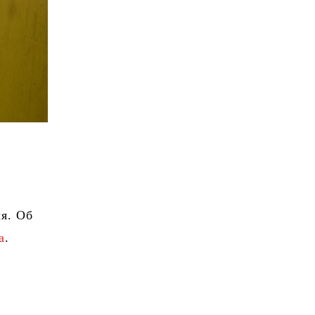
ля. Об
a
.