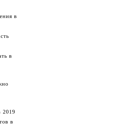
ения в
асть
ать в
жно
в 2019
тов в