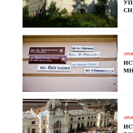
УП
СН
АРХ
ИС
МН
АРХ
ИС