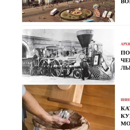
ВО
АРХ
ПО
ЧЕ
ЛЬ
ИНН
КА
КУ
МО