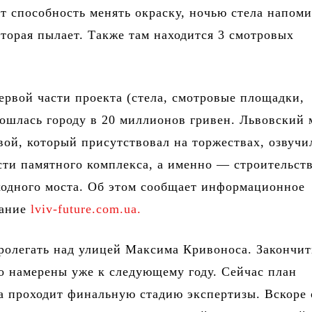
т способность менять окраску, ночью стела напом
оторая пылает. Также там находится 3 смотровых
ервой части проекта (стела, смотровые площадки,
ошлась городу в 20 миллионов гривен. Львовский 
ой, который присутствовал на торжествах, озвучи
сти памятного комплекса, а именно — строительст
ходного моста. Об этом сообщает информационное
ание
lviv-future.com.ua.
ролегать над улицей Максима Кривоноса. Закончит
о намерены уже к следующему году. Сейчас план
а проходит финальную стадию экспертизы. Вскоре 