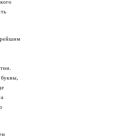
ского
ить
арейшим
е
тни.
 буквы,
це
на
о
ен