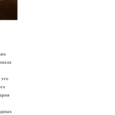
ьва
риала
7
 это
ого
ария
годных