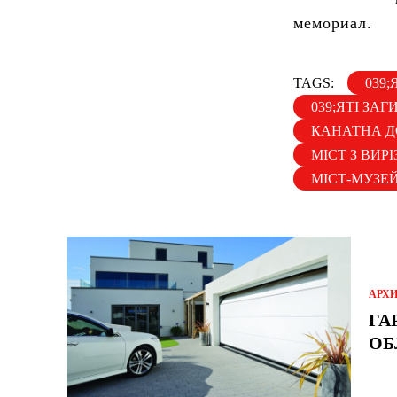
мемориал.
TAGS:
039;
039;ЯТІ ЗА
КАНАТНА Д
МІСТ З ВИР
МІСТ-МУЗЕ
АРХ
ГА
ОБ