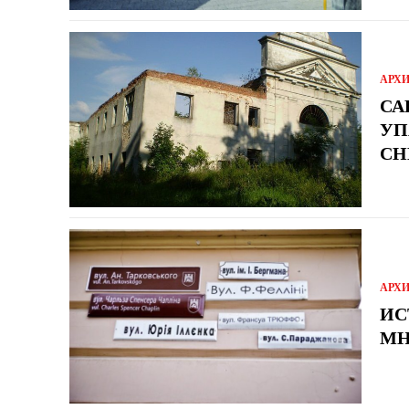
АРХ
СА
УП
СН
АРХ
ИС
МН