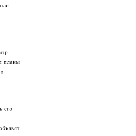
инает
мэр
л планы
во
ь его
объявят