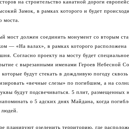
сторов на строительство канатной дороги европей
ысокий Замок, в рамках которого и будет происход
о моста.
ый мост должен соединить монумент со вторым ст
ом — «На валах», в рамках которого расположена
шня. Согласно проекту на мосту будет специально
крытие с вырезанными именами Героев Небесной Со
 которые будут стекать в дождливую погоду сквозь
изировать «вечные слезы» по погибшим, а на солн
уквы будут подсвечиваться. 5 плит, размещенных 
 напоминать о 5 адских днях Майдана, когда погибл
 людей.
ре планируют озеленить территорию, где располож