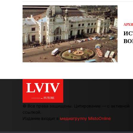
АРХ
ИС
ВО
LVIV
———→ FUTURE
© Все права защищены. Цитирование — с активной
ссылкой.
Издание входит в
медиагруппу MistoOnline