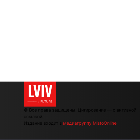
LVIV
———→ FUTURE
© Все права защищены. Цитирование — с активной
ссылкой.
Издание входит в
медиагруппу MistoOnline