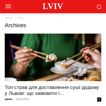
LVIV
Home
2026
Archives
Топ страв для доставлення суші додому
у Львові: що замовити і...
admin
-
28.03.2026
0