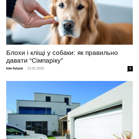
Блохи і кліщі у собаки: як правильно
давати “Сімпаріку”
lviv-future
-
23.02.2026
0