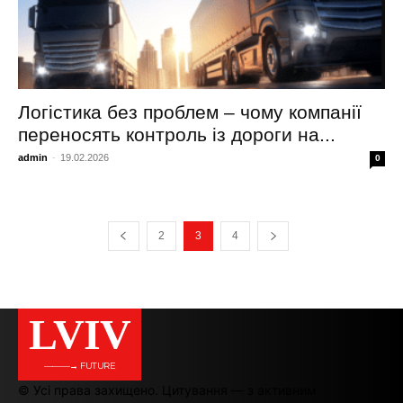
Логістика без проблем – чому компанії
переносять контроль із дороги на...
admin
-
19.02.2026
0
2
3
4
LVIV
———→ FUTURE
© Усі права захищено. Цитування — з активним