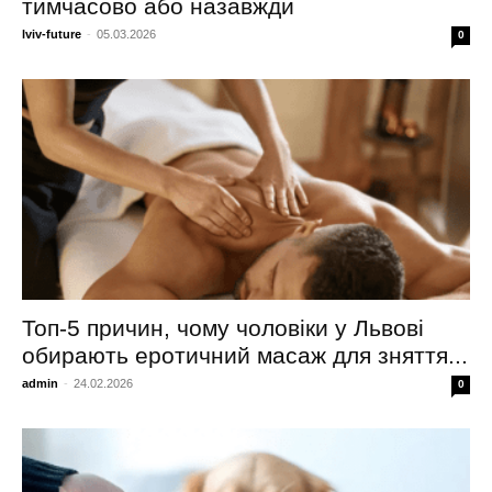
тимчасово або назавжди
lviv-future
-
05.03.2026
0
Топ-5 причин, чому чоловіки у Львові
обирають еротичний масаж для зняття...
admin
-
24.02.2026
0